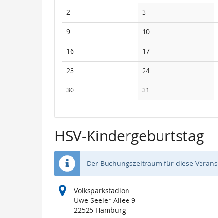
Keine
Keine
2
3
Veranstaltungen
Veranstaltungen
Keine
Keine
9
10
Veranstaltungen
Veranstaltungen
Keine
Keine
16
17
Veranstaltungen
Veranstaltungen
Keine
Keine
23
24
Veranstaltungen
Veranstaltungen
Keine
Keine
30
31
Veranstaltungen
Veranstaltungen
HSV-Kindergeburtstag
Der Buchungszeitraum für diese Veranst
Volksparkstadion
Uwe-Seeler-Allee 9
22525 Hamburg